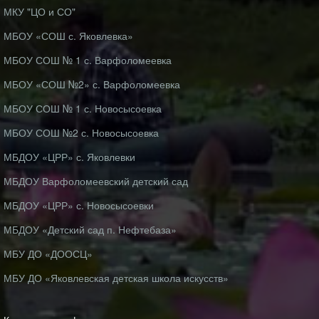
МКУ "ЦО и СО"
МБОУ «СОШ с. Яковлевка»
МБОУ СОШ № 1 с. Варфоломеевка
МБОУ «СОШ №2» с. Варфоломеевка
МБОУ СОШ № 1 с. Новосысоевка
МБОУ СОШ №2 с. Новосысоевка
МБДОУ «ЦРР» с. Яковлевки
МБДОУ Варфоломеевский детский сад
МБДОУ «ЦРР» с. Новосысоевки
МБДОУ «Детский сад п. Нефтебаза»
МБУ ДО «ДООСЦ»
МБУ ДО «Яковлевская детская школа искусств»