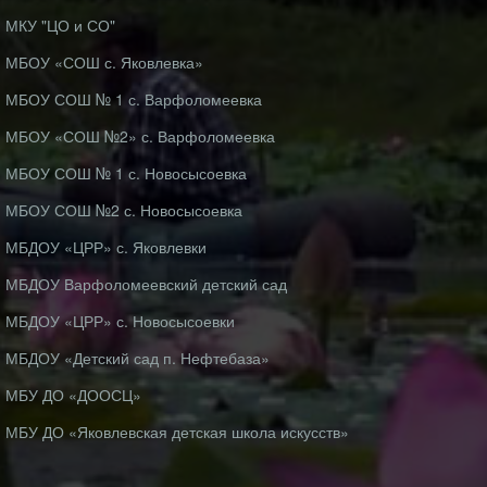
МКУ "ЦО и СО"
МБОУ «СОШ с. Яковлевка»
МБОУ СОШ № 1 с. Варфоломеевка
МБОУ «СОШ №2» с. Варфоломеевка
МБОУ СОШ № 1 с. Новосысоевка
МБОУ СОШ №2 с. Новосысоевка
МБДОУ «ЦРР» с. Яковлевки
МБДОУ Варфоломеевский детский сад
МБДОУ «ЦРР» с. Новосысоевки
МБДОУ «Детский сад п. Нефтебаза»
МБУ ДО «ДООСЦ»
МБУ ДО «Яковлевская детская школа искусств»