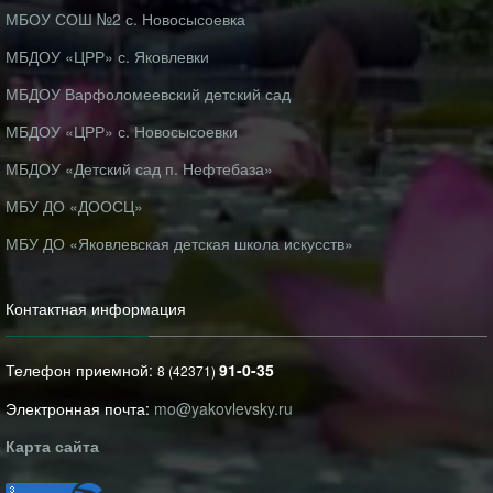
МБОУ СОШ №2 с. Новосысоевка
МБДОУ «ЦРР» с. Яковлевки
МБДОУ Варфоломеевский детский сад
МБДОУ «ЦРР» с. Новосысоевки
МБДОУ «Детский сад п. Нефтебаза»
МБУ ДО «ДООСЦ»
МБУ ДО «Яковлевская детская школа искусств»
Контактная информация
Телефон приемной:
91-0-35
8 (42371)
Электронная почта:
mo@yakovlevsky.ru
Карта сайта