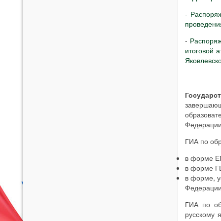
- Распоря
проведения
-
Распоряж
итоговой 
Яковлевско
Государс
завершаю
образоват
Федерации
ГИА по об
в форме ЕГ
в форме ГВ
в форме, у
Федераци
ГИА по об
русскому 