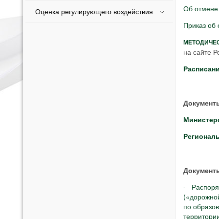
Об отмене
Оценка регулирующего воздействия
Приказ об
МЕТОДИЧЕ
на сайте Р
Расписани
Документы
Министер
Регионал
Документ
- Распор
(«дорожной
по образо
территории