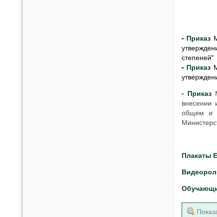
-
Приказ
утвержден
степеней"
-
Приказ
утверждени
-
Приказ
внесении 
общем и 
Министерс
Плакаты 
Видеорол
Обучающий
Показ