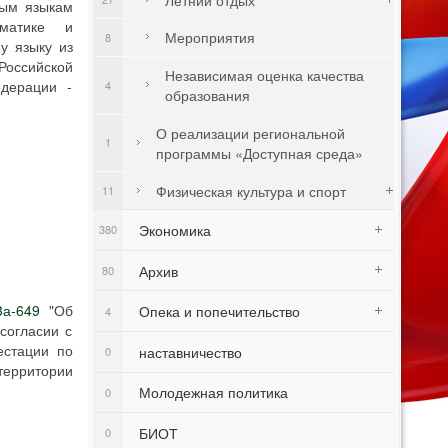
ным языкам
рматике и
Мероприятия
8
у языку из
оссийской
Независимая оценка качества
дерации -
4
образования
О реализации региональной
1
программы «Доступная среда»
Физическая культура и спорт
11
Экономика
380
Архив
80
3а-649
"Об
Опека и попечительство
4
согласии с
естации по
наставничество
0
ерритории
Молодежная политика
0
БИОТ
0