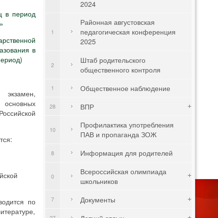
2024
ц в период
Районная августовская
»
педагогическая конференция
1
арственной
2025
азования в
период)
Штаб родительского
2
общественного контроля
Общественное наблюдение
1
экзамен,
 основных
ВПР
28
Российской
Профилактика употребления
10
ПАВ и пропаганда ЗОЖ
тся:
Информация для родителей
8
Всероссийская олимпиада
йской
0
школьников
Документы
7
водится по
итературе,
Летний отдых
27