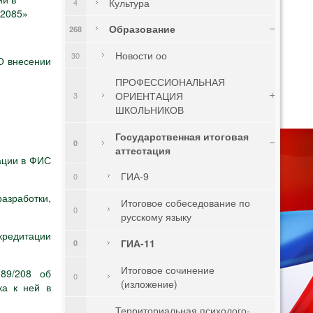
Культура
4
 2085»
Образование
268
Новости оо
30
О внесении
ПРОФЕССИОНАЛЬНАЯ
ОРИЕНТАЦИЯ
3
ШКОЛЬНИКОВ
Государственная итоговая
0
аттестация
ации в ФИС
ГИА-9
0
азработки,
Итоговое собеседование по
0
русскому языку
кредитации
ГИА-11
0
Итоговое сочинение
89/208 об
0
(изложение)
ка к ней в
Территориальная психолого-