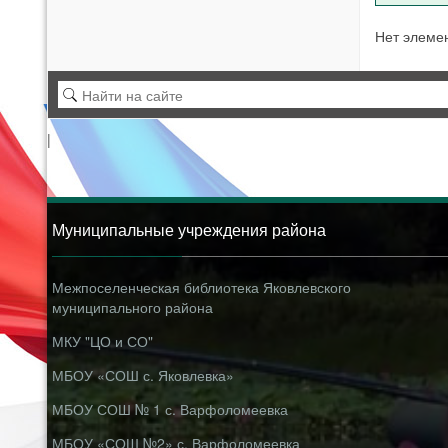
Нет элеме
|
Муниципальные учреждения района
Межпоселенческая библиотека Яковлевского
муниципального района
МКУ "ЦО и СО"
МБОУ «СОШ с. Яковлевка»
МБОУ СОШ № 1 с. Варфоломеевка
МБОУ «СОШ №2» с. Варфоломеевка