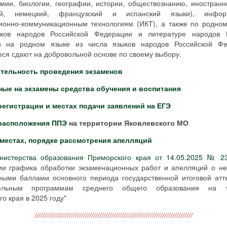
имии, биологии, географии, истории, обществознанию, иностран
кий, немецкий, французский и испанский языки), инфо
онно-коммуникационным технологиям (ИКТ), а также по родном
ков народов Российской Федерации и литературе народов Р
и на родном языке из числа языков народов Российской Фе
ся сдают на добровольной основе по своему выбору.
тельность проведения экзаменов
ые на экзамены средства обучения и воспитания
регистрации и местах подачи заявлений на ЕГЭ
 расположения ППЭ
на территории Яковлевского МО
 местах, порядке рассмотрения апелляций
нистерства образования Приморского края от 14.05.2025 № 2
ии графика обработки экзаменационных работ и апелляций о не
ными баллами основного периода государственной итоговой атт
тельным программам среднего общего образования на т
о края в 2025 году"
//////////////////////////////////////////////////////////////////////////////