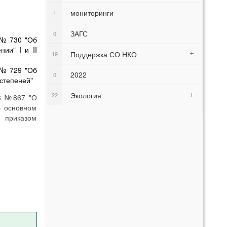
мониторинги
1
ЗАГС
0
 № 730 "Об
ии" I и II
Поддержка СО НКО
19
 № 729 "Об
2022
0
 степеней"
Экология
22
23 №867 "О
б основном
 приказом