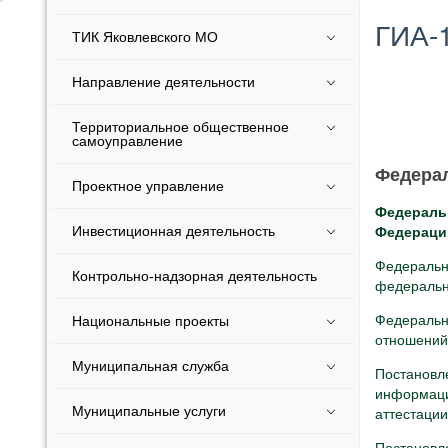
ГИА-
ТИК Яковлевского МО
Направление деятельности
Территориальное общественное
самоуправление
Ф
едера
Проектное управление
Федеральн
Федераци
Инвестиционная деятельность
Федеральн
Контрольно-надзорная деятельность
федерально
Федеральн
Национальные проекты
отношений
Муниципальная служба
Постанов
информац
Муниципальные услуги
аттестации
Постановл