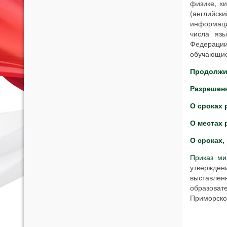
физике, х
(английс
информаци
числа язы
Федераци
обучающие
Продолжи
Разрешенн
О сроках 
О местах
О сроках,
Приказ ми
утвержден
выставлен
образова
Приморског