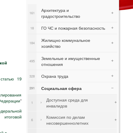
Архитектура и
161
градостроительство
ГО ЧС и пожарная безопасность
18
Жилищно коммунальное
184
хозяйство
Земельные и имущественные
495
кой
отношения
Охрана труда
328
статью 19
Социальная сфера
291
улирования
Доступная среда для
 Федерации
"
1
инвалидов
деральной
 итоговой
Комиссия по делам
6
несовершеннолетних
ий в