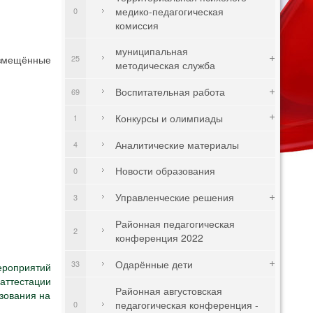
медико-педагогическая
0
комиссия
муниципальная
25
азмещённые
методическая служба
Воспитательная работа
69
Конкурсы и олимпиады
1
Аналитические материалы
4
Новости образования
0
Управленческие решения
3
Районная педагогическая
2
конференция 2022
Одарённые дети
33
роприятий
 аттестации
Районная августовская
зования на
педагогическая конференция -
0