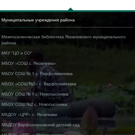
Муниципальные учреждения района
Межпоселенческая библиотека Яковлевского муниципального
района
МКУ "ЦО и СО"
МБОУ «СОШ с. Яковлевка»
МБОУ СОШ № 1 с. Варфоломеевка
МБОУ «СОШ №2» с. Варфоломеевка
МБОУ СОШ № 1 с. Новосысоевка
МБОУ СОШ №2 с. Новосысоевка
МБДОУ «ЦРР» с. Яковлевки
МБДОУ Варфоломеевский детский сад
МБДОУ «ЦРР» с. Новосысоевки