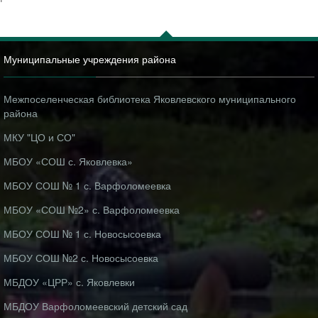
Муниципальные учреждения района
Межпоселенческая библиотека Яковлевского муниципального
района
МКУ "ЦО и СО"
МБОУ «СОШ с. Яковлевка»
МБОУ СОШ № 1 с. Варфоломеевка
МБОУ «СОШ №2» с. Варфоломеевка
МБОУ СОШ № 1 с. Новосысоевка
МБОУ СОШ №2 с. Новосысоевка
МБДОУ «ЦРР» с. Яковлевки
МБДОУ Варфоломеевский детский сад