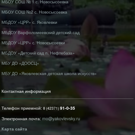
МБОУ СОШ № 1 с. Новосысоевка
МБОУ СОШ №2 с. Новосысоевка
МБДОУ «ЦРР» с. Яковлевки
МБДОУ Варфоломеевский детский сад
МБДОУ «ЦРР» с. Новосысоевки
МБДОУ «Детский сад п. Нефтебаза»
МБУ ДО «ДООСЦ»
МБУ ДО «Яковлевская детская школа искусств»
Контактная информация
Телефон приемной:
91-0-35
8 (42371)
Электронная почта:
mo@yakovlevsky.ru
Карта сайта