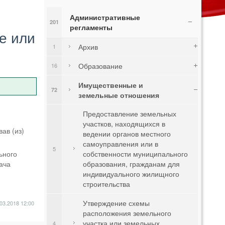
Административные
201
регламенты
е или
Архив
1
Образование
16
Имущественные и
72
земельные отношения
Предоставление земельных
участков, находящихся в
ав (из)
ведении органов местного
самоуправления или в
5
ьного
собственности муниципального
ача
образования, гражданам для
индивидуального жилищного
строительства
Утверждение схемы
03.2018
12:00
расположения земельного
участка или земельных
4