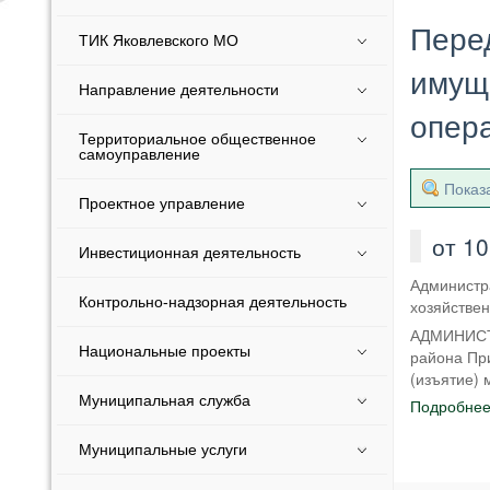
Перед
ТИК Яковлевского МО
имуще
Направление деятельности
опер
Территориальное общественное
самоуправление
Показ
Проектное управление
от 1
Инвестиционная деятельность
Администр
Контрольно-надзорная деятельность
хозяйстве
АДМИНИСТР
Национальные проекты
района Пр
(изъятие) 
Муниципальная служба
Подробне
Муниципальные услуги