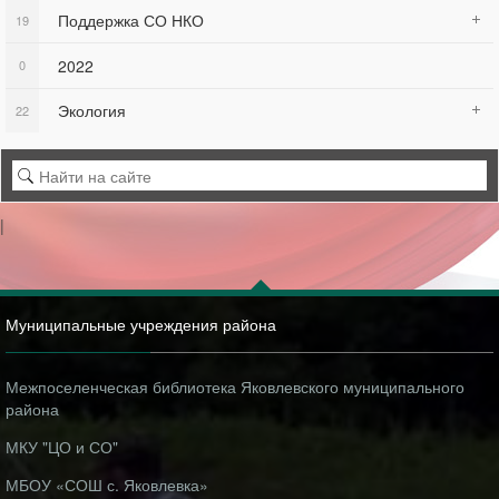
Поддержка СО НКО
19
2022
0
Экология
22
|
Муниципальные учреждения района
Межпоселенческая библиотека Яковлевского муниципального
района
МКУ "ЦО и СО"
МБОУ «СОШ с. Яковлевка»