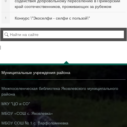
содействия добровольному переселению в Приморский
0
край соотечественников, проживающих за рубежом
Конкурс \"Экоселфи - селфи с пользой\"
1
|
Муниципальные учреждения района
Межпоселенческая библиотека Яковлевского муниципального
района
МКУ "ЦО и СО"
МБОУ «СОШ с. Яковлевка»
МБОУ СОШ № 1 с. Варфоломеевка