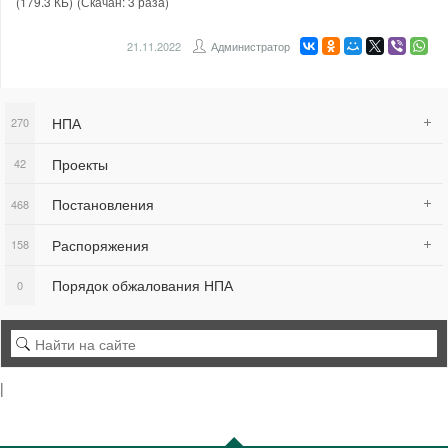
(179.3 КБ)
(Скачан: 3 раза)
21.11.2022
Администратор
НПА
270
Проекты
42
Постановления
468
Распоряжения
158
Порядок обжалования НПА
0
|